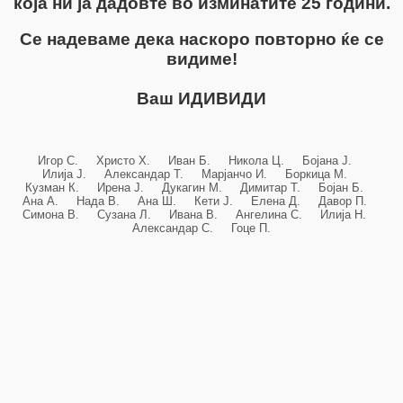
која ни ја дадовте во изминатите 25 години.
Се надеваме дека наскоро повторно ќе се
видиме!
Ваш ИДИВИДИ
Игор С. Христо Х. Иван Б. Никола Ц. Бојана Ј.
Илија Ј. Александар Т. Марјанчо И. Боркица М.
Кузман К. Ирена Ј. Дукагин М. Димитар Т. Бојан Б.
Ана А. Нада В. Ана Ш. Кети Ј. Елена Д. Давор П.
Симона В. Сузана Л. Ивана В. Ангелина С. Илија Н.
Александар С. Гоце П.