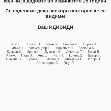
која ни ја дадовте во изминатите 25 години.
Се надеваме дека наскоро повторно ќе се
видиме!
Ваш ИДИВИДИ
Игор С. Христо Х. Иван Б. Никола Ц. Бојана Ј.
Илија Ј. Александар Т. Марјанчо И. Боркица М.
Кузман К. Ирена Ј. Дукагин М. Димитар Т. Бојан Б.
Ана А. Нада В. Ана Ш. Кети Ј. Елена Д. Давор П.
Симона В. Сузана Л. Ивана В. Ангелина С. Илија Н.
Александар С. Гоце П.